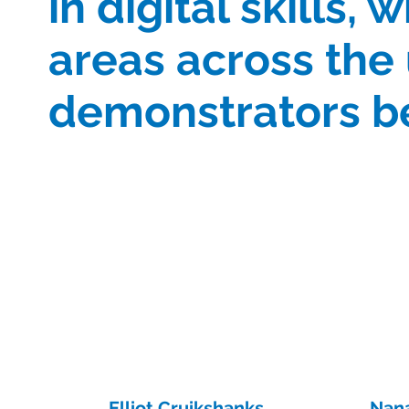
in digital skills
areas across the 
demonstrators b
Elliot Cruikshanks
Nan