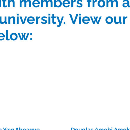
, with members from 
university. View our
elow:
a Yaw Aboagye
Douglas Amobi Amok