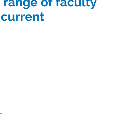
a range of faculty
 current
e