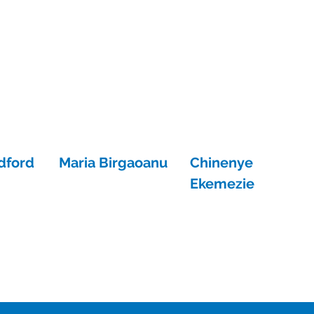
adford
Maria Birgaoanu
Chinenye
Ekemezie