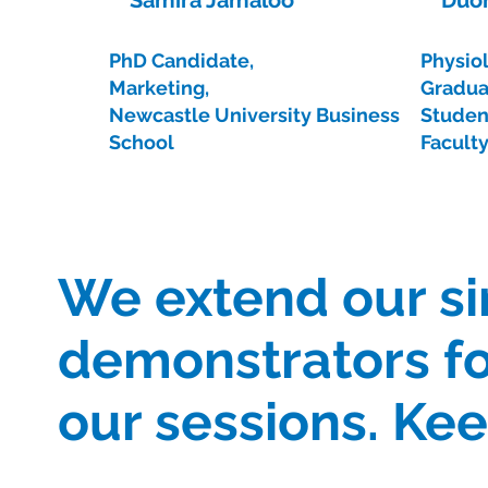
PhD Candidate,
Physio
Marketing,
Gradua
Newcastle University Business
Studen
School
Facult
We extend our si
demonstrators for
our sessions. Kee